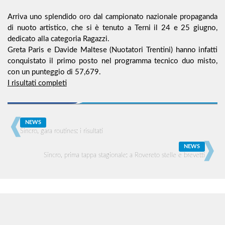
Arriva uno splendido oro dal campionato nazionale propaganda
di nuoto artistico, che si è tenuto a Terni il 24 e 25 giugno,
dedicato alla categoria Ragazzi.
Greta Paris e Davide Maltese (Nuotatori Trentini) hanno infatti
conquistato il primo posto nel programma tecnico duo misto,
con un punteggio di 57,679.
I risultati completi
NEWS
Sincro, gara routines: i risultati
NEWS
Sincro, prima tappa stagionale: a Rovereto stelle e brevetti