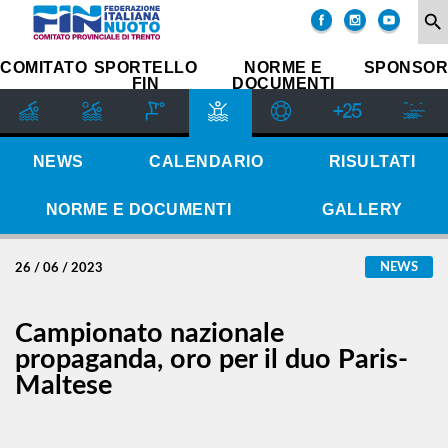
COMITATO
search
SOCIETÀ
COMITATO
SPORTELLO
NORME E
SPONSOR
FIN
DOCUMENTI
SETTORE
IMPIANTI
SPORTIVI
GIUDICE
NEWS
CALENDARIO
RISULTATI
SPORTIVO
REGIONALE
NORME E DOCUMENTI
GALLERY
GUG
STORIA
NEWS
26 / 06 / 2023
Campionato nazionale
propaganda, oro per il duo Paris-
Maltese