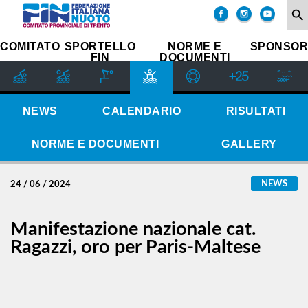
COMITATO
search
SOCIETÀ
COMITATO
SPORTELLO
NORME E
SPONSOR
FIN
DOCUMENTI
SETTORE
IMPIANTI
SPORTIVI
GIUDICE
NEWS
CALENDARIO
RISULTATI
SPORTIVO
REGIONALE
NORME E DOCUMENTI
GALLERY
GUG
STORIA
NEWS
24 / 06 / 2024
Manifestazione nazionale cat.
Ragazzi, oro per Paris-Maltese